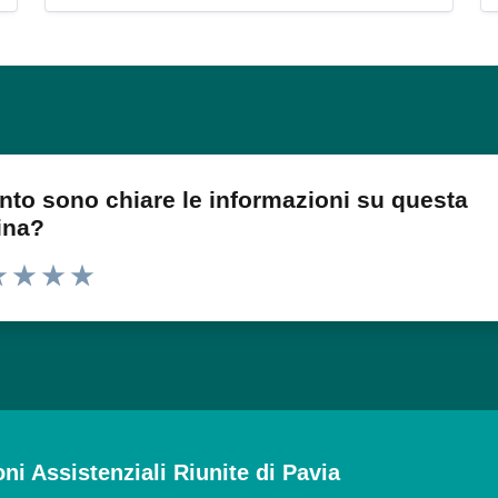
nto sono chiare le informazioni su questa
ina?
 1 stelle su 5
luta 2 stelle su 5
Valuta 3 stelle su 5
Valuta 4 stelle su 5
Valuta 5 stelle su 5
oni Assistenziali Riunite di Pavia