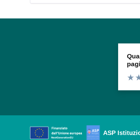
Qua
pag
Valuta
Va
ASP Istituzi