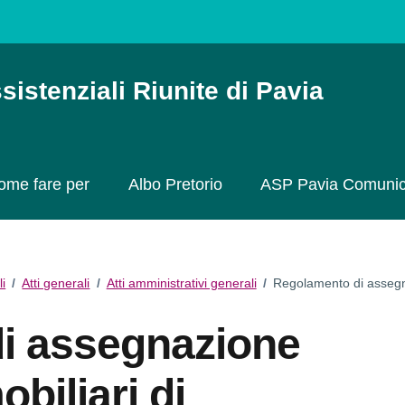
sistenziali Riunite di Pavia
ome fare per
Albo Pretorio
ASP Pavia Comuni
li
/
Atti generali
/
Atti amministrativi generali
/
Regolamento di assegna
i assegnazione
biliari di