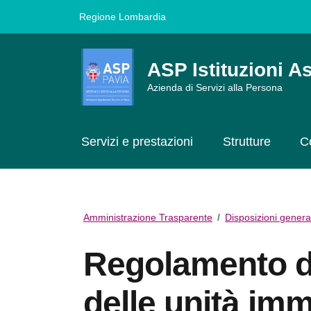
Vai ai contenuti
Vai al footer
Regione Lombardia
ASP Istituzioni As
Azienda di Servizi alla Persona
Servizi e prestazioni
Strutture
C
Amministrazione Trasparente
/
Disposizioni genera
Regolamento d
delle unità immo