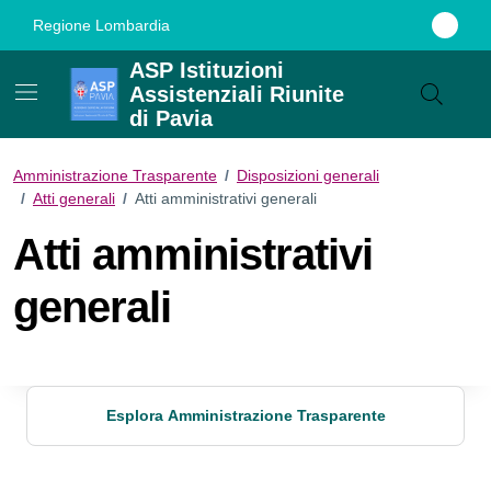
Vai ai contenuti
Vai al footer
Regione Lombardia
ASP Istituzioni
Assistenziali Riunite
di Pavia
Amministrazione Trasparente
/
Disposizioni generali
/
Atti generali
/
Atti amministrativi generali
Atti amministrativi
generali
Esplora Amministrazione Trasparente