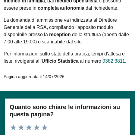
medico di famiglia
, dal
medico specialista
o possono
essere prese in
completa autonomia
dal richiedente.
La domanda di ammissione va indirizzata al Direttore
Generale della RSA, compilando l'apposito modulo
disponibile presso la
reception
della struttura (aperta dalle
7:00 alle 19:00) o scaricabile dal sito
Per informazioni sullo stato della pratica, tempi d'attesa e
liste, rivolgersi all'
Ufficio Statistica
al numero
0382 3811
.
Pagina aggiornata il 14/07/2026
Quanto sono chiare le informazioni su
questa pagina?
Valuta 1 stelle su 5
Valuta 2 stelle su 5
Valuta 3 stelle su 5
Valuta 4 stelle su 5
Valuta 5 stelle su 5