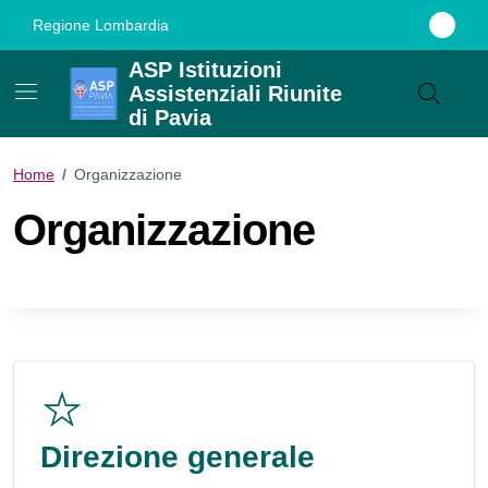
Vai ai contenuti
Vai al footer
Regione Lombardia
ASP Istituzioni
Assistenziali Riunite
di Pavia
Home
/
Organizzazione
Organizzazione
Direzione generale