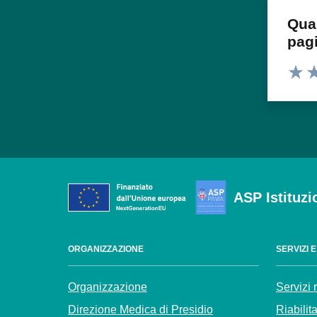
Qua
pag
Valuta
Va
ASP Istituzi
ORGANIZZAZIONE
SERVIZI 
Organizzazione
Servizi 
Direzione Medica di Presidio
Riabilit