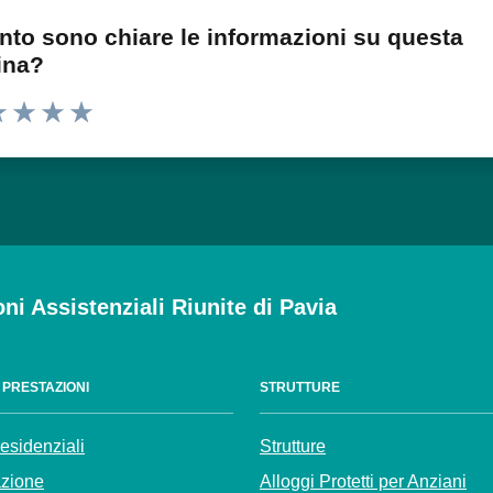
nto sono chiare le informazioni su questa
ina?
 1 stelle su 5
luta 2 stelle su 5
Valuta 3 stelle su 5
Valuta 4 stelle su 5
Valuta 5 stelle su 5
oni Assistenziali Riunite di Pavia
E PRESTAZIONI
STRUTTURE
residenziali
Strutture
azione
Alloggi Protetti per Anziani