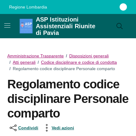
Vai ai contenuti
Vai al footer
Regione Lombardia
ASP Istituzioni
Assistenziali Riunite
di Pavia
Amministrazione Trasparente
/
Disposizioni generali
/
Atti generali
/
Codice disciplinare e codice di condotta
/
Regolamento codice disciplinare Personale comparto
Regolamento codice
disciplinare Personale
comparto
Condividi
Vedi azioni