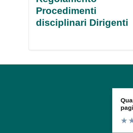
Procedimenti
disciplinari Dirigenti
Qua
pag
Valuta
Va