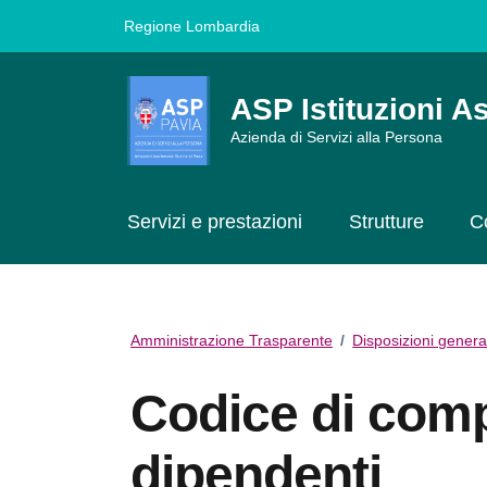
Vai ai contenuti
Vai al footer
Regione Lombardia
ASP Istituzioni As
Azienda di Servizi alla Persona
Servizi e prestazioni
Strutture
C
Amministrazione Trasparente
/
Disposizioni genera
Codice di com
dipendenti