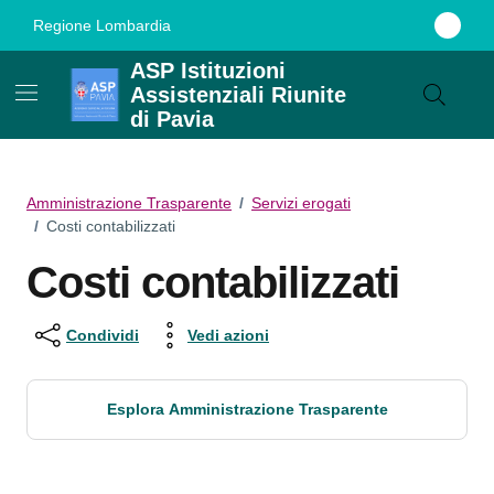
Vai ai contenuti
Vai al footer
Regione Lombardia
ASP Istituzioni
Assistenziali Riunite
di Pavia
Amministrazione Trasparente
/
Servizi erogati
/
Costi contabilizzati
Costi contabilizzati
Condividi
Vedi azioni
Esplora Amministrazione Trasparente