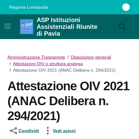
Vai ai contenuti
Vai al footer
Regione Lombardia
ASP Istituzioni
Assistenziali Riunite
di Pavia
Amministrazione Trasparente
/
Disposizioni generali
/
Attestazioni OIV o struttura analoga
/
Attestazione OIV 2021 (ANAC Delibera n. 294/2021)
Attestazione OIV 2021
(ANAC Delibera n.
294/2021)
Condividi
Vedi azioni