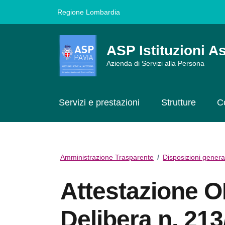
Vai ai contenuti
Vai al footer
Regione Lombardia
ASP Istituzioni As
Azienda di Servizi alla Persona
Servizi e prestazioni
Strutture
C
Amministrazione Trasparente
/
Disposizioni genera
Attestazione 
Delibera n. 213