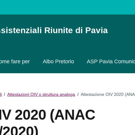
sistenziali Riunite di Pavia
ome fare per
Albo Pretorio
ASP Pavia Comuni
li
/
Attestazioni OIV o struttura analoga
/
Attestazione OIV 2020 (ANA
OIV 2020 (ANAC
/2020)