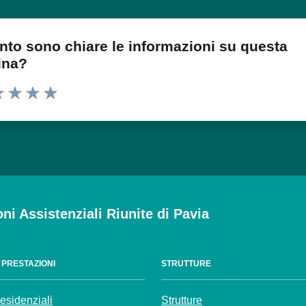
nto sono chiare le informazioni su questa
ina?
 1 stelle su 5
luta 2 stelle su 5
Valuta 3 stelle su 5
Valuta 4 stelle su 5
Valuta 5 stelle su 5
oni Assistenziali Riunite di Pavia
E PRESTAZIONI
STRUTTURE
residenziali
Strutture