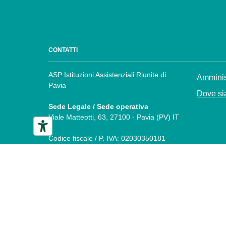
CONTATTI
ASP Istituzioni Assistenziali Riunite di
Amminis
Pavia
Dove sia
Sede Legale / Sede operativa
Viale Matteotti, 63, 27100 - Pavia (PV) IT
Codice fiscale / P. IVA: 02030350181
Numero verde: +3903823811
PEC:
protocollo.asp.pavia@pec.it
Preferenze Cookie
Dichiarazione di accessibilità
P