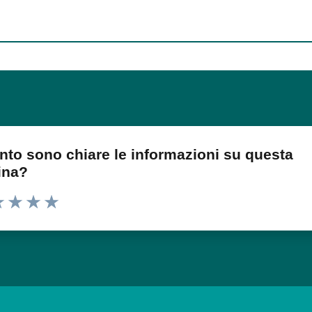
nto sono chiare le informazioni su questa
ina?
 1 stelle su 5
luta 2 stelle su 5
Valuta 3 stelle su 5
Valuta 4 stelle su 5
Valuta 5 stelle su 5