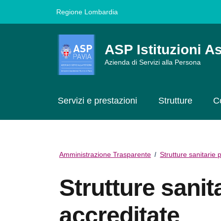
Vai ai contenuti
Vai al footer
Regione Lombardia
ASP Istituzioni As
Azienda di Servizi alla Persona
Servizi e prestazioni
Strutture
C
Amministrazione Trasparente
/
Strutture sanitarie 
Strutture sanit
accreditate