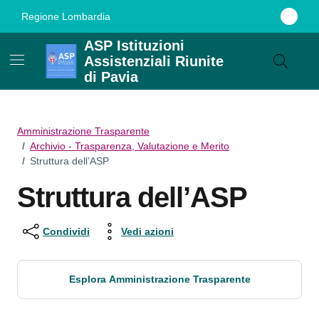
Vai ai contenuti
Vai al footer
Regione Lombardia
ASP Istituzioni
Assistenziali Riunite
di Pavia
Amministrazione Trasparente
/
Archivio - Trasparenza, Valutazione e Merito
/
Struttura dell’ASP
Struttura dell’ASP
Condividi
Vedi azioni
Esplora Amministrazione Trasparente