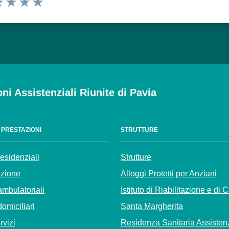
 1 stelle su 5
luta 2 stelle su 5
Valuta 3 stelle su 5
Valuta 4 stelle su 5
Valuta 5 stelle su 5
oni Assistenziali Riunite di Pavia
E PRESTAZIONI
STRUTTURE
residenziali
Strutture
azione
Alloggi Protetti per Anziani
ambulatoriali
Istituto di Riabilitazione e di 
domiciliari
Santa Margherita
ervizi
Residenza Sanitaria Assisten