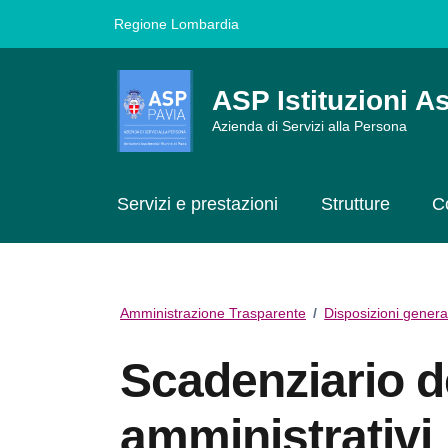
Vai ai contenuti
Vai al footer
Regione Lombardia
ASP Istituzioni As
Azienda di Servizi alla Persona
Servizi e prestazioni
Strutture
C
Amministrazione Trasparente
/
Disposizioni genera
Scadenziario d
amministrativi