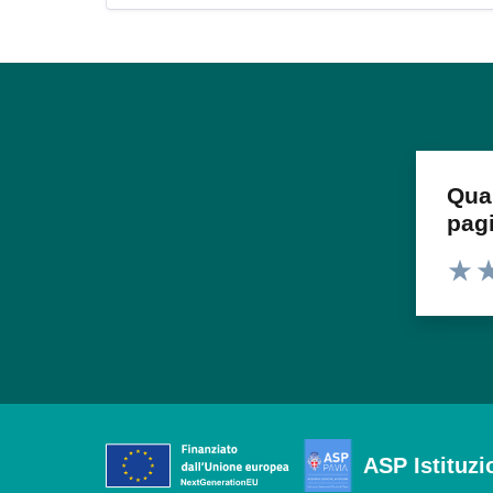
Qua
pag
Valuta
Va
ASP Istituzi