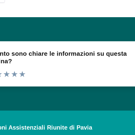
nto sono chiare le informazioni su questa
ina?
 1 stelle su 5
luta 2 stelle su 5
Valuta 3 stelle su 5
Valuta 4 stelle su 5
Valuta 5 stelle su 5
oni Assistenziali Riunite di Pavia