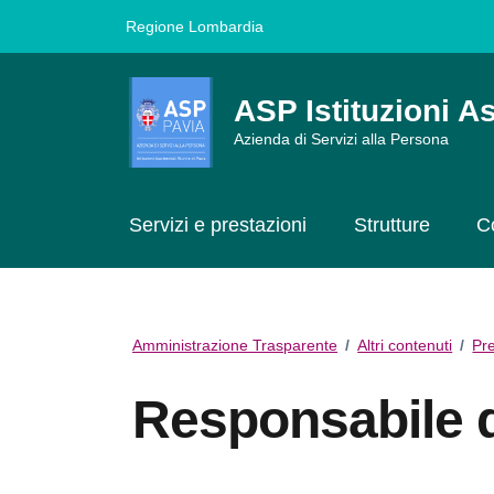
Vai ai contenuti
Vai al footer
Regione Lombardia
ASP Istituzioni As
Azienda di Servizi alla Persona
Servizi e prestazioni
Strutture
C
Amministrazione Trasparente
/
Altri contenuti
/
Pr
Responsabile d