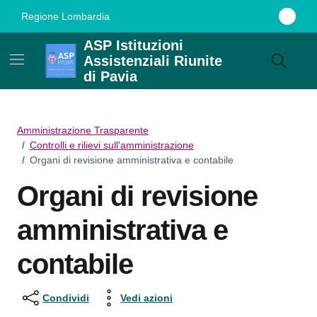
Vai ai contenuti
Vai al footer
Regione Lombardia
ASP Istituzioni
Assistenziali Riunite
di Pavia
Amministrazione Trasparente
/
Controlli e rilievi sull'amministrazione
/
Organi di revisione amministrativa e contabile
Organi di revisione
amministrativa e
contabile
Condividi
Vedi azioni