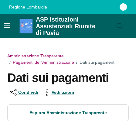
Vai ai contenuti
Vai al footer
Regione Lombardia
ASP Istituzioni
Assistenziali Riunite
di Pavia
Amministrazione Trasparente
/
Pagamenti dell'Amministrazione
/
Dati sui pagamenti
Dati sui pagamenti
Condividi
Vedi azioni
Esplora Amministrazione Trasparente