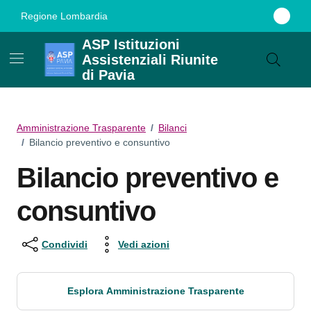
Vai ai contenuti
Vai al footer
Regione Lombardia
ASP Istituzioni
Assistenziali Riunite
di Pavia
Amministrazione Trasparente
/
Bilanci
/
Bilancio preventivo e consuntivo
Bilancio preventivo e
consuntivo
Condividi
Vedi azioni
Esplora Amministrazione Trasparente