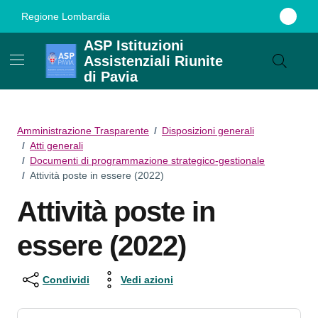
Vai ai contenuti
Vai al footer
Regione Lombardia
ASP Istituzioni
Assistenziali Riunite
di Pavia
Amministrazione Trasparente
/
Disposizioni generali
/
Atti generali
/
Documenti di programmazione strategico-gestionale
/
Attività poste in essere (2022)
Attività poste in
essere (2022)
Condividi
Vedi azioni