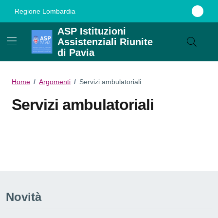
Vai ai contenuti
Vai al footer
Regione Lombardia
ASP Istituzioni
Assistenziali Riunite
di Pavia
Home
/
Argomenti
/
Servizi ambulatoriali
Servizi ambulatoriali
Dettagli dell'argomento
Novità