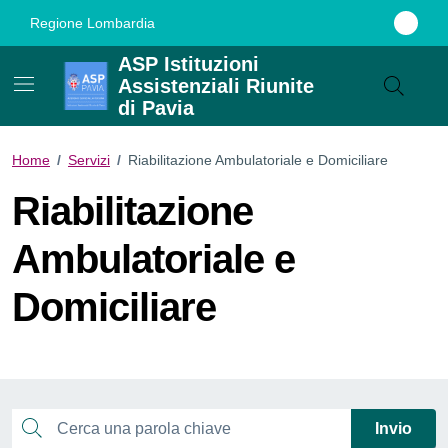
Vai ai contenuti
Vai al footer
Regione Lombardia
ASP Istituzioni
Assistenziali Riunite
di Pavia
Home
/
Servizi
/
Riabilitazione Ambulatoriale e Domiciliare
Riabilitazione
Ambulatoriale e
Domiciliare
Esplora tutti i servizi
Cerca una parola chiave
Invio