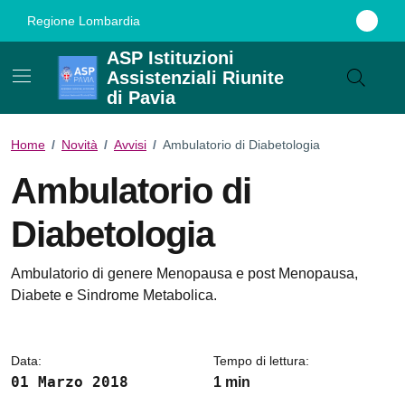
Vai ai contenuti
Vai al footer
Regione Lombardia
ASP Istituzioni
Assistenziali Riunite
di Pavia
Home
/
Novità
/
Avvisi
/
Ambulatorio di Diabetologia
Ambulatorio di
Diabetologia
Dettagli della notizia
Ambulatorio di genere Menopausa e post Menopausa,
Diabete e Sindrome Metabolica.
Data:
Tempo di lettura:
01 Marzo 2018
1 min