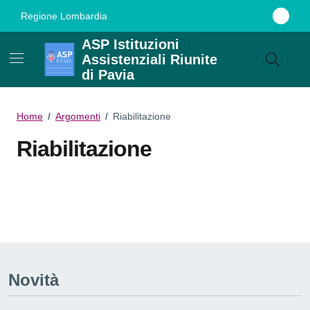
Vai ai contenuti
Vai al footer
Regione Lombardia
ASP Istituzioni
Assistenziali Riunite
di Pavia
Home
/
Argomenti
/
Riabilitazione
Riabilitazione
Dettagli dell'argomento
Novità