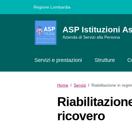
Vai ai contenuti
Vai al footer
Regione Lombardia
ASP Istituzioni As
Azienda di Servizi alla Persona
Servizi e prestazioni
Strutture
C
Home
/
Servizi
/
Riabilitazione in regi
Riabilitazion
ricovero