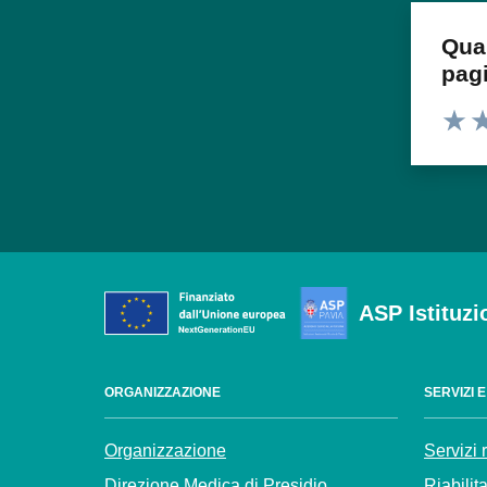
Qua
pag
Valuta
Va
ASP Istituzi
ORGANIZZAZIONE
SERVIZI 
Organizzazione
Servizi 
Direzione Medica di Presidio
Riabilit