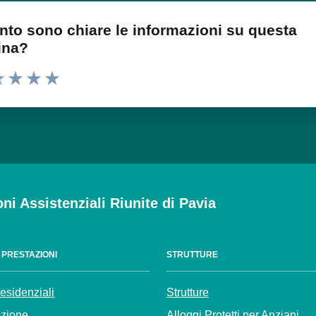
nto sono chiare le informazioni su questa
ina?
 1 stelle su 5
luta 2 stelle su 5
Valuta 3 stelle su 5
Valuta 4 stelle su 5
Valuta 5 stelle su 5
oni Assistenziali Riunite di Pavia
E PRESTAZIONI
STRUTTURE
residenziali
Strutture
azione
Alloggi Protetti per Anziani