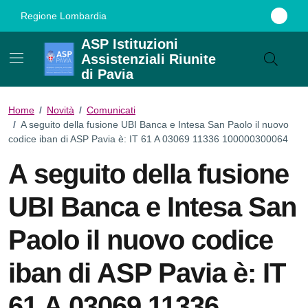
Vai ai contenuti
Vai al footer
Regione Lombardia
ASP Istituzioni
Assistenziali Riunite
di Pavia
Home
/
Novità
/
Comunicati
/
A seguito della fusione UBI Banca e Intesa San Paolo il nuovo
codice iban di ASP Pavia è: IT 61 A 03069 11336 100000300064
A seguito della fusione
UBI Banca e Intesa San
Paolo il nuovo codice
iban di ASP Pavia è: IT
61 A 03069 11336