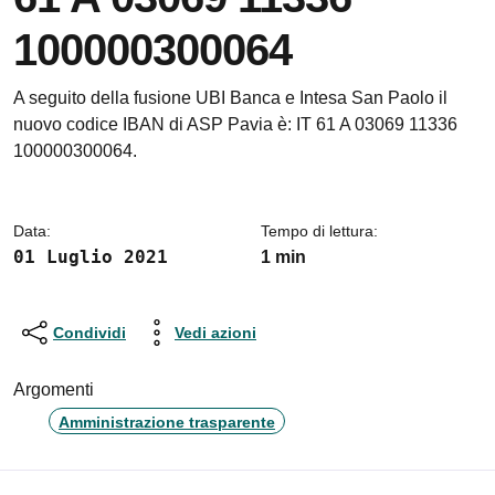
100000300064
Dettagli della notizia
A seguito della fusione UBI Banca e Intesa San Paolo il
nuovo codice IBAN di ASP Pavia è: IT 61 A 03069 11336
100000300064.
Data:
Tempo di lettura:
01 Luglio 2021
1 min
Condividi
Vedi azioni
Argomenti
Amministrazione trasparente