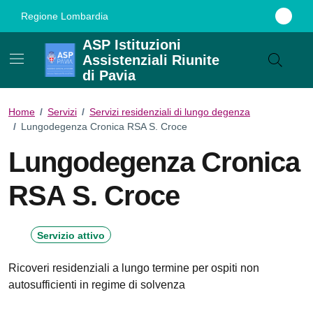
Vai ai contenuti
Vai al footer
Regione Lombardia
ASP Istituzioni
Assistenziali Riunite
di Pavia
Home
/
Servizi
/
Servizi residenziali di lungo degenza
/
Lungodegenza Cronica RSA S. Croce
Lungodegenza Cronica
RSA S. Croce
Servizio attivo
Ricoveri residenziali a lungo termine per ospiti non
autosufficienti in regime di solvenza