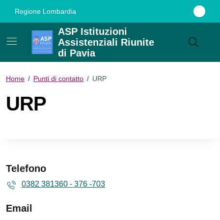
Vai ai contenuti
Vai al footer
Regione Lombardia
ASP Istituzioni
Assistenziali Riunite
di Pavia
Home
/
Punti di contatto
/
URP
URP
Telefono
0382 381360 - 376 -703
Email