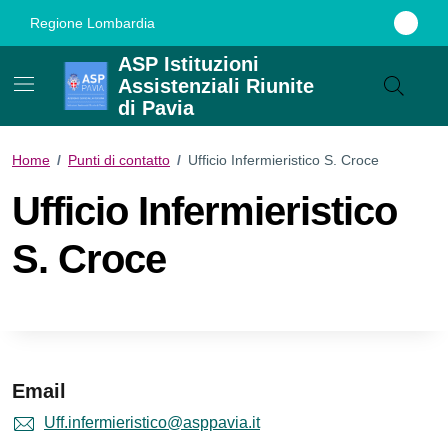
Vai ai contenuti
Vai al footer
Regione Lombardia
ASP Istituzioni
Assistenziali Riunite
di Pavia
Home
/
Punti di contatto
/
Ufficio Infermieristico S. Croce
Ufficio Infermieristico
S. Croce
Email
Uff.infermieristico@asppavia.it