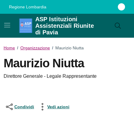
Vai ai contenuti
Vai al footer
Regione Lombardia
ASP Istituzioni
Assistenziali Riunite
di Pavia
Home
/
Organizzazione
/
Maurizio Niutta
Maurizio Niutta
Direttore Generale - Legale Rappresentante
Condividi
Vedi azioni