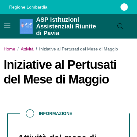
Vai ai contenuti
Vai al footer
Regione Lombardia
ASP Istituzioni
Assistenziali Riunite
di Pavia
Home
/
Attività
/
Iniziative al Pertusati del Mese di Maggio
Iniziative al Pertusati
del Mese di Maggio
INFORMAZIONE
INFORMAZIONE