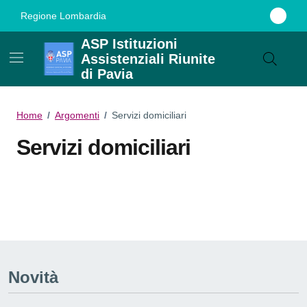
Vai ai contenuti
Vai al footer
Regione Lombardia
ASP Istituzioni
Assistenziali Riunite
di Pavia
Home
/
Argomenti
/
Servizi domiciliari
Servizi domiciliari
Dettagli dell'argomento
Novità